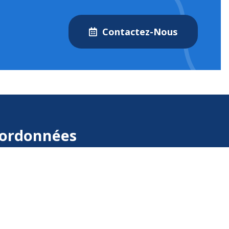
Contactez-Nous
ordonnées
1 Rue Langlois, 92160 Antony
06 72 18 01 54
centredusommeilantony@gmail.com