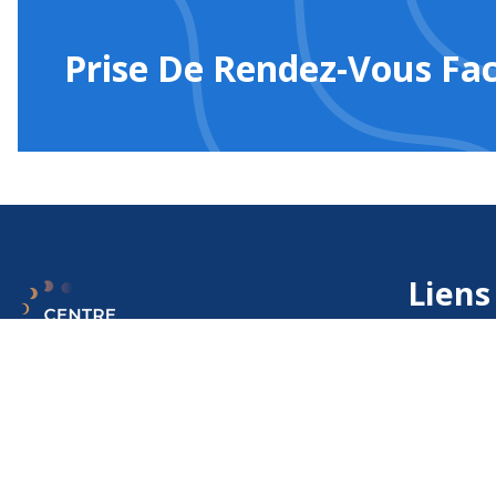
Prise De Rendez-Vous Fac
Liens
Accueil
Le centre
Médecin spécialisé dans les pathologies
Actualités
du sommeil et de la vigilance.
Contact