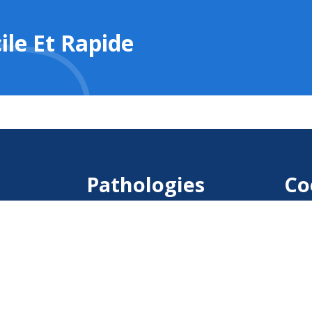
ile Et Rapide
Pathologies
Co
Apnée du sommeil
Jet-lag
L’insomnie
Ronflement