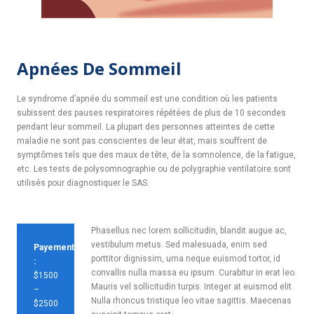
Apnées De Sommeil
Le syndrome d’apnée du sommeil est une condition où les patients
subissent des pauses respiratoires répétées de plus de 10 secondes
pendant leur sommeil. La plupart des personnes atteintes de cette
maladie ne sont pas conscientes de leur état, mais souffrent de
symptômes tels que des maux de tête, de la somnolence, de la fatigue,
etc. Les tests de polysomnographie ou de polygraphie ventilatoire sont
utilisés pour diagnostiquer le SAS.
Phasellus nec lorem sollicitudin, blandit augue ac,
vestibulum metus. Sed malesuada, enim sed
Payement
porttitor dignissim, urna neque euismod tortor, id
:
convallis nulla massa eu ipsum. Curabitur in erat leo.
$1500
Mauris vel sollicitudin turpis. Integer at euismod elit.
–
Nulla rhoncus tristique leo vitae sagittis. Maecenas
$2500