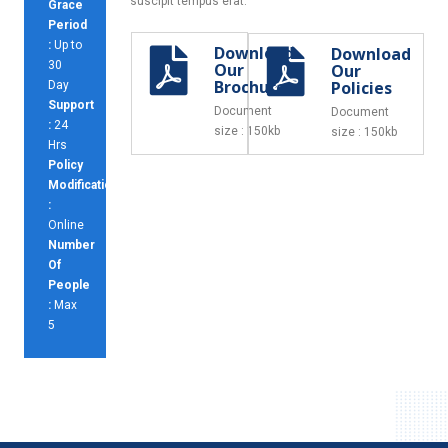
suscipit tempus erat.
Grace
Period
:
Up to
Download
Download
30
Our
Our
Brochure
Policies
Day
Support
Document
Document
:
24
size : 150kb
size : 150kb
Hrs
Policy
Modification
:
Online
Number
Of
People
:
Max
5